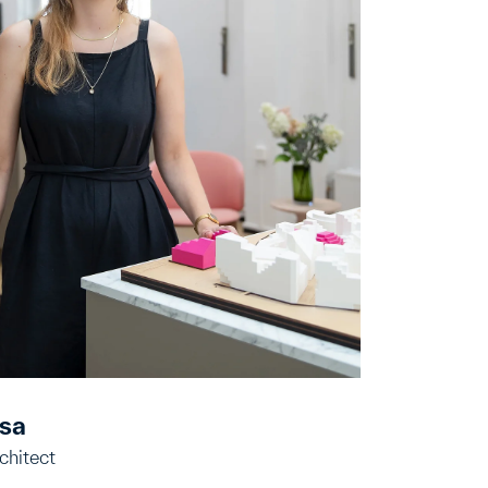
isa
chitect